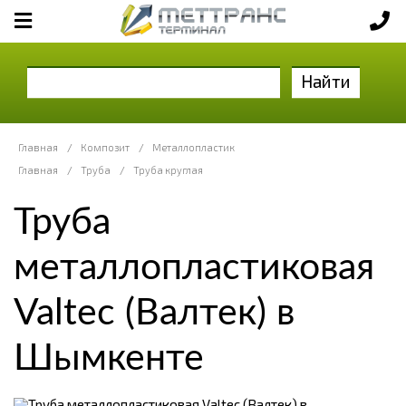
Найти
Главная
/
Композит
/
Металлопластик
Главная
/
Труба
/
Труба круглая
Труба
металлопластиковая
Valtec (Валтек) в
Шымкенте