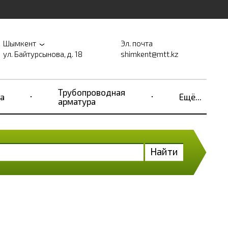
Шымкент
Эл. почта
ул. Байтурсынова, д. 18
shimkent@mtt.kz
Трубопроводная
а
Ещё...
арматура
Найти