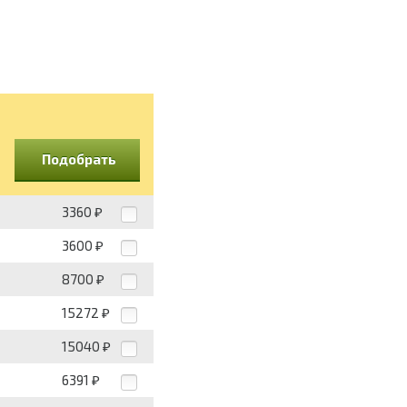
Подобрать
3360
₽
3600
₽
8700
₽
15272
₽
15040
₽
6391
₽