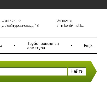
Шымкент
Эл. почта
ул. Байтурсынова, д. 18
shimkent@mtt.kz
Трубопроводная
а
Ещё...
арматура
Найти