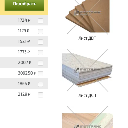
Подобрать
1724
₽
1179
₽
Лист ДВП
1521
₽
1773
₽
2007
₽
309258
₽
1866
₽
2129
₽
Лист ДСП