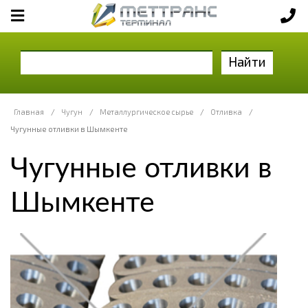
Найти
Главная
/
Чугун
/
Металлургическое сырье
/
Отливка
/
Чугунные отливки в Шымкенте
Чугунные отливки в
Шымкенте