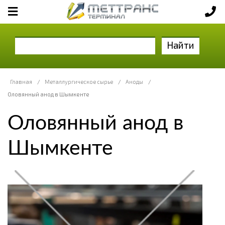
Найти
Главная
/
Металлургическое сырье
/
Аноды
/
Оловянный анод в Шымкенте
Оловянный анод в
Шымкенте