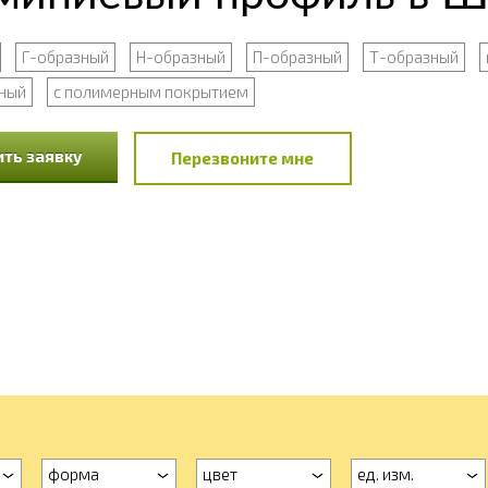
Г-образный
Н-образный
П-образный
Т-образный
ный
с полимерным покрытием
ть заявку
Перезвоните мне
форма
цвет
ед. изм.