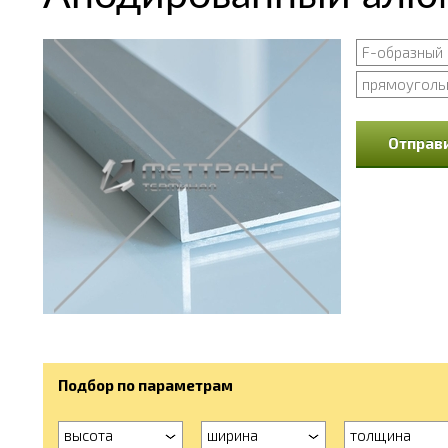
F-образный
прямоуголь
Отправи
Подбор по параметрам
высота
ширина
толщина