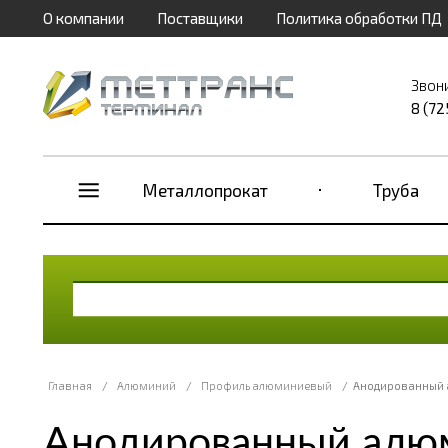
О компании
Поставщики
Политика обработки ПД
Звон
8 (72
Металлопрокат
Труба
Главная
/
Алюминий
/
Профиль алюминиевый
/
Анодированный 
Анодированный алю