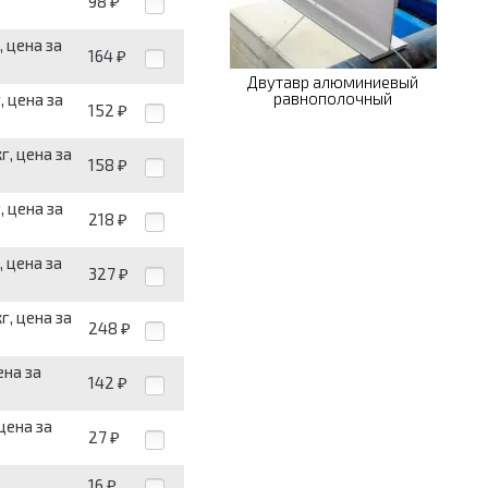
98
₽
 цена за
164
₽
Двутавр алюминиевый
равнополочный
, цена за
152
₽
г, цена за
158
₽
, цена за
218
₽
 цена за
327
₽
г, цена за
248
₽
ена за
142
₽
цена за
27
₽
16
₽