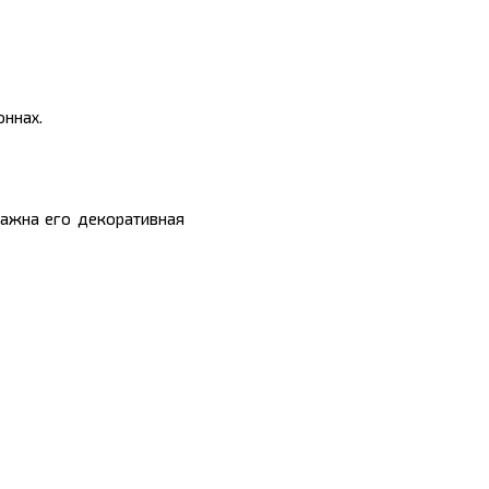
оннах.
важна его декоративная