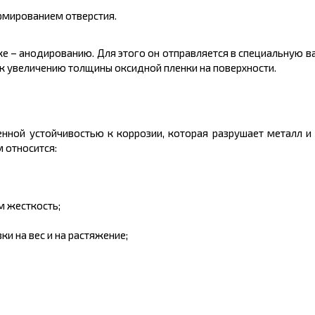
рмированием отверстия.
к
е
– анодированию. Для этого он отправляется в специальную ва
т к увеличению толщины оксидной пленки на поверхности.
нной устойчивост
ью
к коррозии, которая разрушает металл и
 относится:
 жесткость;
и на вес и на растяжение;