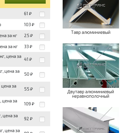
р
61
₽
р
103
₽
Тавр алюминиевый
ена за кг
25
₽
ена за кг
33
₽
г, цена за
41
₽
г, цена за
50
₽
 цена за
55
₽
Двутавр алюминиевый
неравнополочный
, цена за
109
₽
, цена за
92
₽
г, цена за