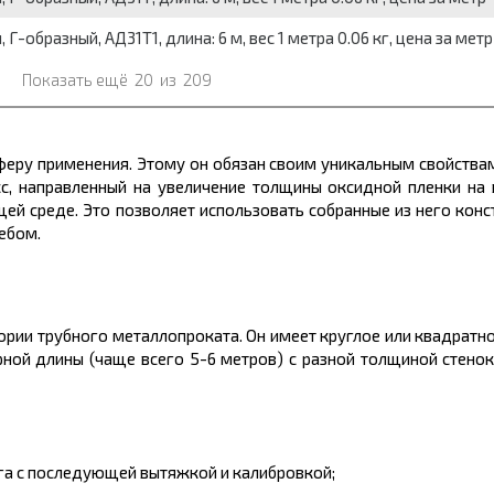
образный, АД31Т1, длина: 6 м, вес 1 метра 0.06 кг, цена за метр
Показать ещё
20
из
209
ру применения. Этому он обязан своим уникальным свойствам
сс, направленный на увеличение толщины оксидной пленки на
ей среде. Это позволяет использовать собранные из него конс
ебом.
ории трубного
металлопроката.
Он имеет круглое или квадратно
ерной
длины
(чаще всего 5-6
метров)
с разной толщиной стенок
а с последующей вытяжкой и калибровкой;