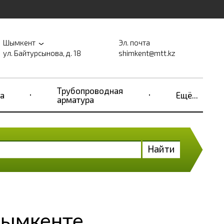
Шымкент
Эл. почта
ул. Байтурсынова, д. 18
shimkent@mtt.kz
Трубопроводная
а
Ещё...
арматура
Найти
Шымкенте